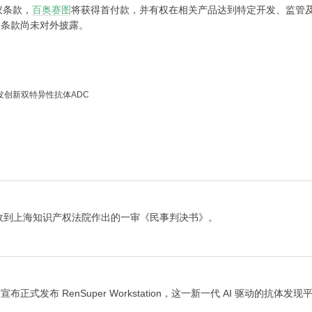
议条款，
百奥赛图
将获得首付款，并有权在相关产品达到特定开发、监管
务条款尚未对外披露。
同开发创新双特异性抗体ADC
5.HK）收到上海知识产权法院作出的一审《民事判决书》。
HK）宣布正式发布 RenSuper Workstation，这一新一代 AI 驱