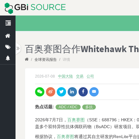
百奥赛图合作Whitehawk The
/
全球资讯报告
/
详情
2026-07-08
中国大陆
交易
公司
热点话题
:
ADC / XDC
多抗
2026
年7月7日，
百奥赛图
（SSE：688796；HKEX：
盖多个双特异性抗体偶联药物（BsADC）研发项目
根据协议，
百奥赛图
将通过其自主研发的RenLite平