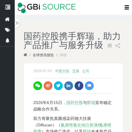
国药控股携手辉瑞，助力
产品推广与服务升级
/
全球资讯报告
/
详情
2026-07-07
中国大陆
交易
公司
2026
年6月15日，
国药控股
与
辉瑞
宣布确定
战略合作关系。
双方将聚焦真菌感染药物大扶康
（Diflucan）（
氟康唑氯化钠注射液
/
氟康唑
胶囊
）市场推广迭代，以及
辉瑞
未来新产品