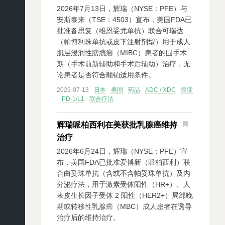
2026年7月13日，辉瑞（NYSE：PFE）与
安斯泰来（TSE：4503）宣布，美国FDA已
批准备思复（维恩妥尤单抗）联合可瑞达
（帕博利珠单抗或皮下注射剂型）用于成人
肌层浸润性膀胱癌（MIBC）患者的围手术
期（手术前新辅助和手术后辅助）治疗，无
论患者是否符合顺铂适用条件。
2026-07-13
日本
美国
药品
ADC / XDC
癌症
PD-1/L1
联合疗法
辉瑞哌柏西利在美获批乳腺癌维持
治疗
2026年6月24日，辉瑞（NYSE：PFE）宣
布，美国FDA已批准爱博新（哌柏西利）联
合曲妥珠单抗（含或不含帕妥珠单抗）及内
分泌疗法，用于激素受体阳性（HR+）、人
表皮生长因子受体 2 阳性（HER2+）局部晚
期或转移性乳腺癌（MBC）成人患者在诱导
治疗后的维持治疗。