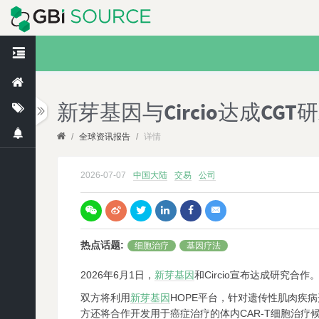
新芽基因与Circio达成CGT
/
全球资讯报告
/
详情
2026-07-07
中国大陆
交易
公司
热点话题
:
细胞治疗
基因疗法
2026
年6月1日，
新芽基因
和Circio宣布达成研究
双方将利用
新芽基因
HOPE平台，针对遗传性肌肉疾
方还将合作开发用于癌症治疗的体内CAR-T细胞治疗