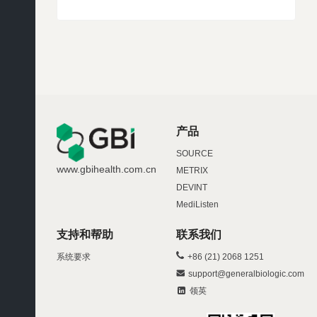
产品
SOURCE
www.gbihealth.com.cn
METRIX
DEVINT
MediListen
支持和帮助
联系我们
系统要求
+86 (21) 2068 1251
support@generalbiologic.com
领英