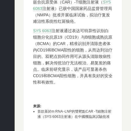
嵌合抗原受体（CAR）-T细胞注射液（
SYS
6063
注射液）已获中国国家药品监督管理局
（NMPA）批准开展临床试验，拟治疗复发
难治性系统性红斑狼疮。
SYS 6063
注射液通过表达可特异性识别白
细胞分化抗原19（CD19）与B细胞成熟抗原
（BCMA）的CAR，精准识别并清除患者体
内CD19和BCMA阳性的细胞，从而达到治疗
目的。双靶点协同作用可从源头清除致病性
细胞，解决传统治疗无法根治、易复发的痛
点。临床前研究显示，该产品可显著杀伤
CD19和BCMA阳性细胞，并具有良好的安全
性和有效性。
来源
:
首款基於m RNA -LNP的雙靶點CAR -T細胞注射
液（SYS 6063注射液）在中國獲臨床試驗批准