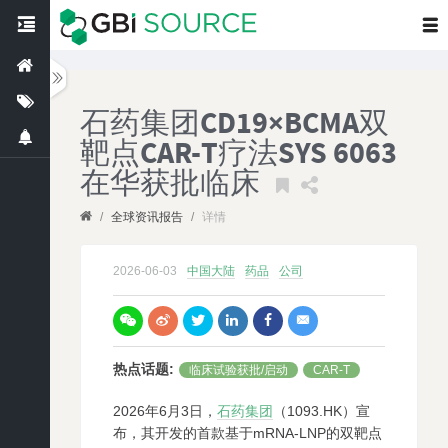
石药集团CD19×BCMA双
靶点CAR-T疗法SYS 6063
在华获批临床
/
全球资讯报告
/
详情
2026-06-03
中国大陆
药品
公司
热点话题
:
临床试验获批/启动
CAR-T
2026年6月3日，
石药集团
（1093.HK）宣
布，其开发的首款基于mRNA-LNP的双靶点