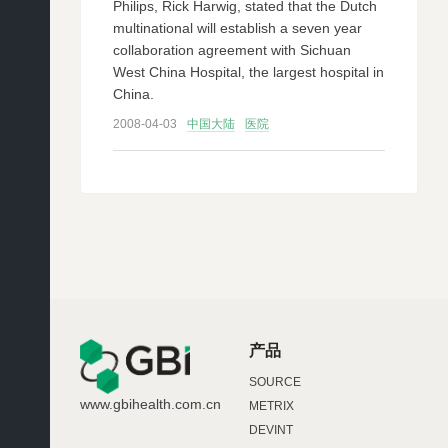
Philips, Rick Harwig, stated that the Dutch
multinational will establish a seven year
collaboration agreement with Sichuan
West China Hospital, the largest hospital in
China.
2008-04-03
中国大陆
医院
产品
SOURCE
www.gbihealth.com.cn
METRIX
DEVINT