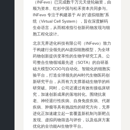
（INFevo）已完成数千万元天使轮融资，由
顺为资本、红杉中国与松禾资本共同参与。
INFevo 专注于构建基于 AI 的"虚拟细胞"系
统（Virtual Cell System），旨在深度解码
生命语言，从而精准指引创新药物发现与细
胞工程化设计。
北京无界进化科技有限公司（INFevo）致力
于构建行业领先的AI虚拟细胞模型，为全球
药物创新提供变革性的生物学研究工具。公
司整合生物领域最先进（SOTA）的自研基
础大模型OCOO与自动化、智能化的细胞实
验平台，打造全球领先的AI时代生物医药创
新研究平台，从而有力支撑基础生物学的科
研突破。同时，公司还通过有效衔接临床研
究，加速创新成果的落地转化。围绕抗衰
老、神经退行性疾病、自身免疫疾病、代谢
疾病、肿瘤等具有挑战性的研究方向，无界
进化正加速建立起一套覆盖新机制与新靶点
发现、虚拟药物筛选与评价，以及临床方案
优化的全功能AI生物学平台。