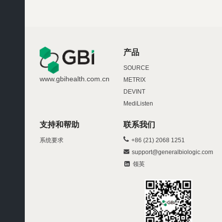
产品
SOURCE
www.gbihealth.com.cn
METRIX
DEVINT
MediListen
支持和帮助
联系我们
系统要求
+86 (21) 2068 1251
support@generalbiologic.com
领英