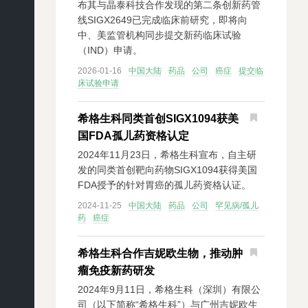
布其与晶泰科技合作发现的第二条创新药管
线SIGX2649已完成临床前研究，即将向
中、美监管机构同步提交新药临床试验
（IND）申请。
2026-01-16
中国大陆
药品
公司
癌症
提交临
床试验申请
希格生科同类首创SIGX1094获美
国FDA孤儿药资格认定
2024年11月23日，希格生科宣布，自主研
发的同类首创靶向药物SIGX1094获得美国
FDA授予的针对胃癌的孤儿药资格认证。
2024-11-25
中国大陆
药品
公司
罕见病/孤儿
药
癌症
希格生科合作吉妮欧生物，推动肿
瘤免疫新药研发
2024年9月11日，希格生科（深圳）有限公
司（以下简称“希格生科”）与广州吉妮欧生