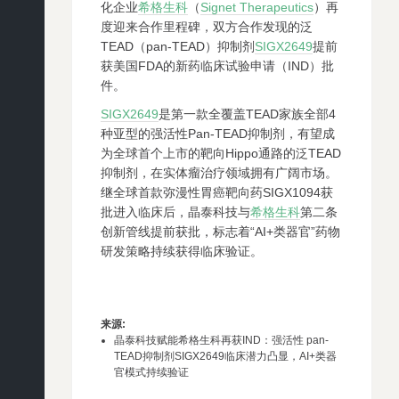
化企业
希格生科
（
Signet Therapeutics
）再
度迎来合作里程碑，双方合作发现的泛
TEAD（pan-TEAD）抑制剂
SIGX2649
提前
获美国FDA的新药临床试验申请（IND）批
件。
SIGX2649
是第一款全覆盖TEAD家族全部4
种亚型的强活性Pan-TEAD抑制剂，有望成
为全球首个上市的靶向Hippo通路的泛TEAD
抑制剂，在实体瘤治疗领域拥有广阔市场。
继全球首款弥漫性胃癌靶向药SIGX1094获
批进入临床后，晶泰科技与
希格生科
第二条
创新管线提前获批，标志着“AI+类器官”药物
研发策略持续获得临床验证。
来源
:
晶泰科技赋能希格生科再获IND：强活性 pan-
TEAD抑制剂SIGX2649临床潜力凸显，AI+类器
官模式持续验证