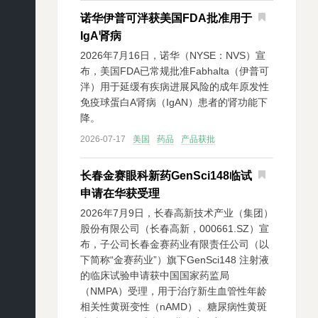
诺华伊普可泮获美国FDA批准用于
IgA肾病
2026年7月16日，诺华（NYSE：NVS）宣
布，美国FDA已常规批准Fabhalta（伊普可
泮）用于延缓有疾病进展风险的成年原发性
免疫球蛋白A肾病（IgAN）患者的肾功能下
降。
2026-07-17
美国
药品
产品获批
长春金赛眼科新药GenSci148临试
申请在华获受理
2026年7月9日，长春高新技术产业（集团）
股份有限公司（长春高新，000661.SZ）宣
布，子公司长春金赛药业有限责任公司（以
下简称“金赛药业”）旗下GenSci148 注射液
的临床试验申请获中国国家药监局
（NMPA）受理，用于治疗新生血管性年龄
相关性黄斑变性（nAMD）、糖尿病性黄斑