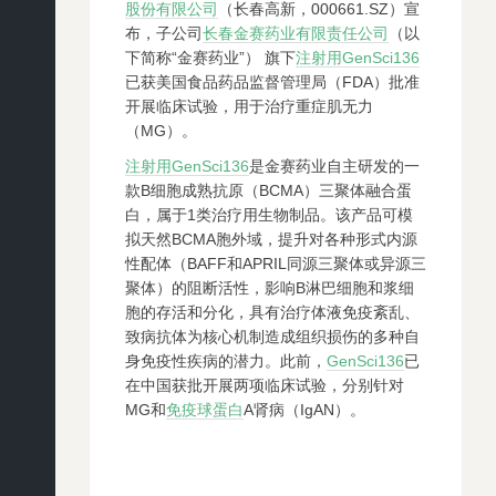
股份有限公司
（长春高新，000661.SZ）宣
布，子公司
长春金赛药业有限责任公司
（以
下简称“金赛药业”） 旗下
注射用GenSci136
已获美国食品药品监督管理局（FDA）批准
开展临床试验，用于治疗重症肌无力
（MG）。
注射用GenSci136
是金赛药业自主研发的一
款B细胞成熟抗原（BCMA）三聚体融合蛋
白，属于1类治疗用生物制品。该产品可模
拟天然BCMA胞外域，提升对各种形式内源
性配体（BAFF和APRIL同源三聚体或异源三
聚体）的阻断活性，影响B淋巴细胞和浆细
胞的存活和分化，具有治疗体液免疫紊乱、
致病抗体为核心机制造成组织损伤的多种自
身免疫性疾病的潜力。此前，
GenSci136
已
在中国获批开展两项临床试验，分别针对
MG和
免疫球蛋白
A肾病（IgAN）。