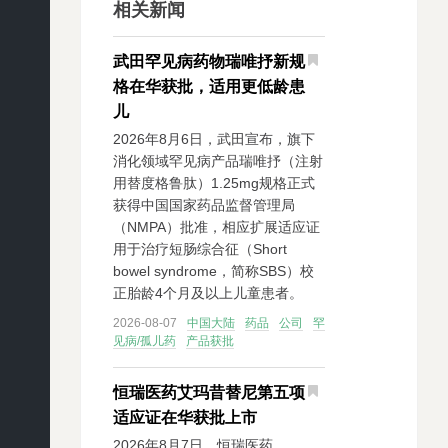
相关新闻
武田罕见病药物瑞唯抒新规
格在华获批，适用更低龄患
儿
2026年8月6日，武田宣布，旗下
消化领域罕见病产品瑞唯抒（注射
用替度格鲁肽）1.25mg规格正式
获得中国国家药品监督管理局
（NMPA）批准，相应扩展适应证
用于治疗短肠综合征（Short
bowel syndrome，简称SBS）校
正胎龄4个月及以上儿童患者。
2026-08-07
中国大陆
药品
公司
罕
见病/孤儿药
产品获批
恒瑞医药艾玛昔替尼第五项
适应证在华获批上市
2026年8月7日，恒瑞医药