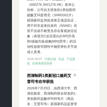
（600276.SH/1276.HK）发布公
告称，公司自主研发的1类创新药
硫酸艾玛昔替尼（SHR0302片）
获国家药监局批准第五项适应证，
用于对非甾体抗炎药（NSAID）应
答不佳或不耐受且存在客观炎症征
象（表现为C反应蛋白[CRP]升高
和/或磁共振成像[MRI]异常）的活
动性放射学阴性中轴型脊柱关节炎
成人患者。
2026-08-07
中国大陆
药品
产品获
批
自身免疫性疾病
西湖制药1类新冠口服药艾
普司韦在华获批
2026年7月29日，由西湖大学、西
湖实验室、西湖制药联合研发的1
类创新药盐酸伊司特韦片（商品
名：艾普司韦）获国家药品监督管