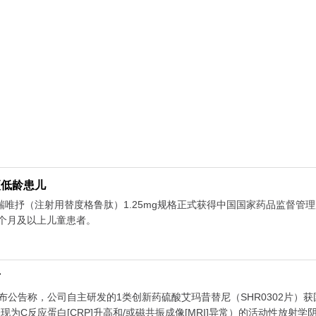
更低龄患儿
品瑞唯抒（注射用替度格鲁肽）1.25mg规格正式获得中国国家药品监督管
胎龄4个月及以上儿童患者。
市
76.HK）发布公告称，公司自主研发的1类创新药硫酸艾玛昔替尼（SHR030
现为C反应蛋白[CRP]升高和/或磁共振成像[MRI]异常）的活动性放射