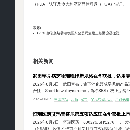
（FDA）认证及澳大利亚药品管理局（TGA）认证。
来源
:
Gems卵裂胚培養液獲國家藥監局頒發三類醫療器械證
相关新闻
武田罕见病药物瑞唯抒新规格在华获批，适用
2026年8月6日，武田宣布，旗下消化领域罕见病产
合征（Short bowel syndrome，简称SBS）校正
2026-08-07
中国大陆
药品
公司
罕见病/孤儿药
产品获批
恒瑞医药艾玛昔替尼第五项适应证在华获批上
2026年8月7日，恒瑞医药（600276.SH/12
（NSAID）应答不佳或不耐受且存在客观炎症征象（表