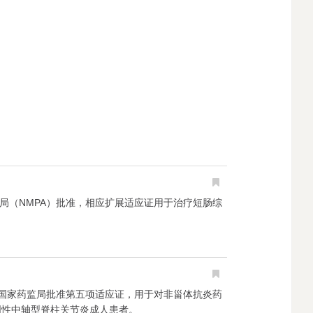
理局（NMPA）批准，相应扩展适应证用于治疗短肠综
2片）获国家药监局批准第五项适应证，用于对非甾体抗炎药
学阴性中轴型脊柱关节炎成人患者。