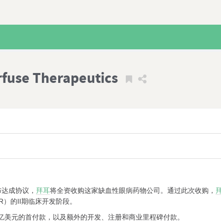
 Therapeutics
司宣布达成协议，
拜耳
将全资收购这家缺血性眼病药物公司。通过此次收购，
）的II期临床开发阶段。
3亿美元的首付款，以及额外的开发、注册和商业里程碑付款。