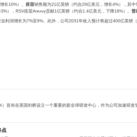
增长10%）。
疫苗
销售额为21亿英镑（约合29亿美元，增长4%），其
），RSV疫苗Arexvy贡献1亿英镑（约合1.4亿美元，下降18%）。
普
营业利润增长为7%至9%。此外，公司2031年收入预计将超过400亿英镑（
所：GSK）宣布在英国剑桥设立一个重要的新全球研发中心，作为公司加速研
终点