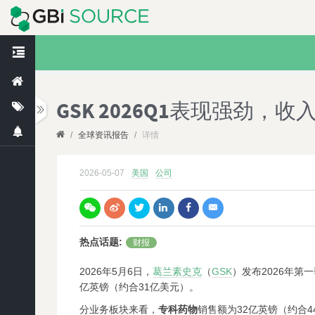
GSK 2026Q1表现强劲，收
/
全球资讯报告
/
详情
2026-05-07
美国
公司
热点话题
:
财报
2026年5月6日，
葛兰素史克
（
GSK
）发布2026年第
亿英镑（约合31亿美元）。
分业务板块来看，
专科药物
销售额为32亿英镑（约合4