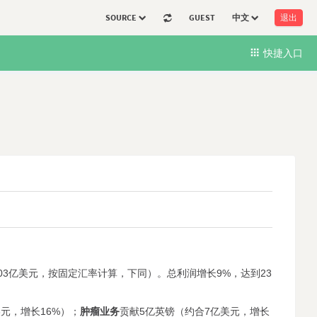
SOURCE
GUEST
中文
退出
快捷入口
103亿美元，按固定汇率计算，下同）。总利润增长9%，达到23
美元，增长16%）；
肿瘤业务
贡献5亿英镑（约合7亿美元，增长