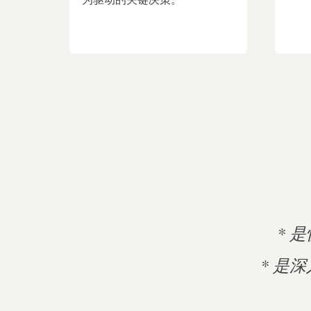
* 
* 是